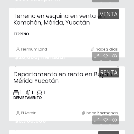
VENTA
Terreno en esquina en venta en
Komchén, Mérida, Yucatán
TERRENO
Premium Land
hace 2 días
$20,000/mensual
RENTA
Departamento en renta en Buyán
Mérida Yucatán
1
1
1
DEPARTAMENTO
PLAdmin
hace 2 semanas
$3,700,000