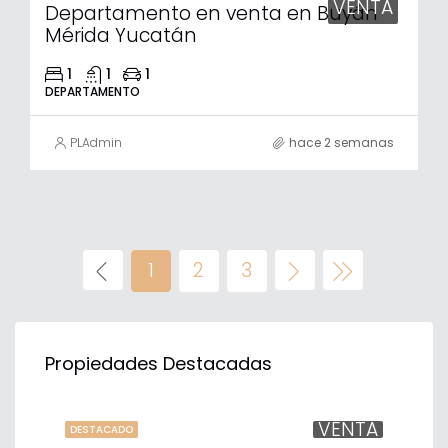
VENTA
Departamento en venta en Buyán
Mérida Yucatán
1
1
1
DEPARTAMENTO
PLAdmin
hace 2 semanas
1
2
3
$31,843,500
$56
Propiedades Destacadas
TA
VENTA
DESTACADO
DE