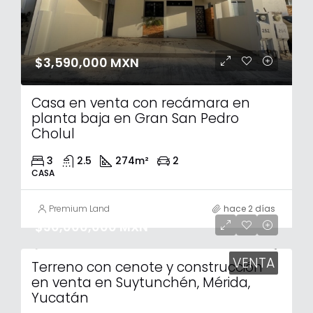
$3,590,000 MXN
Casa en venta con recámara en
planta baja en Gran San Pedro
Cholul
3
2.5
274
m²
2
CASA
Premium Land
hace 2 días
$30,000,000 MXN
VENTA
Terreno con cenote y construcción
en venta en Suytunchén, Mérida,
Yucatán