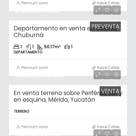
Premium Land
hace 2 días
$1,690,000 MXN
PREVENTA
Departamento en venta en colonia
Chuburná
1
1
50.17
m²
1
DEPARTAMENTO
Premium Land
hace 2 días
$88,908,440 MXN
VENTA
En venta terreno sobre Periférico Sur y
en esquina, Mérida, Yucatán
TERRENO
Premium Land
hace 2 días
$600 MXN por m²