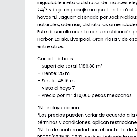
inigualable invita a disfrutar de matices el
24/7 y bajo un paisajismo que te robará el a
hoyos “El Jaguar” diseñado por Jack Nickla
naturales, además, disfruta las amenidades
Este desarrollo cuenta con una ubicación p
Harbor, La Isla, Liverpool, Gran Plaza y de
entre otros.
Características:
– Superficie total: 1,186.88 m²
– Frente: 25 m
– Fondo: 48.16 m
– Vista al hoyo 7
– Precio por m²: $10,000 pesos mexicanos
*No incluye acción.
*Los precios pueden variar de acuerdo a la 
términos y condiciones, aplican restriccione
*Nota de conformidad con el contrato de 
PFCBE/003539-2023, está autorizada la ven