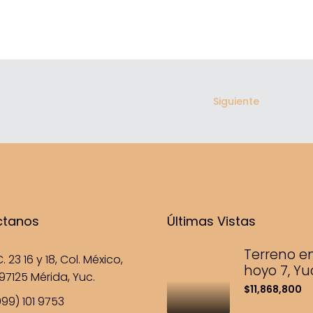
Siguiente
ctanos
Últimas Vistas
Terreno en
. 23 16 y 18, Col. México,
hoyo 7, Y
97125 Mérida, Yuc.
$11,868,800
99) 101 9753