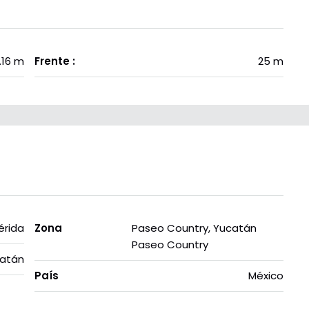
.16 m
Frente :
25 m
érida
Zona
Paseo Country, Yucatán
Paseo Country
atán
País
México