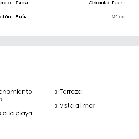
greso
Zona
Chicxulub Puerto
atán
País
México
ionamiento
Terraza
o
Vista al mar
 a la playa