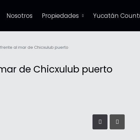
Nosotros
Propiedades
Yucatán Countr
rente al mar de Chicxulub puerto
mar de Chicxulub puerto