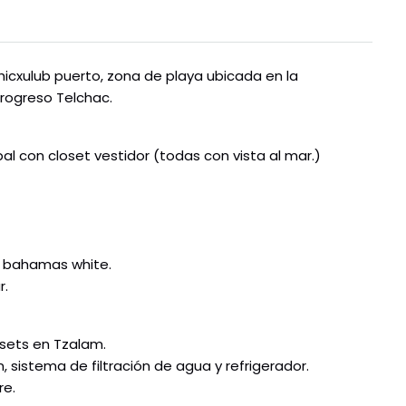
icxulub puerto, zona de playa ubicada en la
Progreso Telchac.
pal con closet vestidor (todas con vista al mar.)
to bahamas white.
r.
osets en Tzalam.
, sistema de filtración de agua y refrigerador.
re.