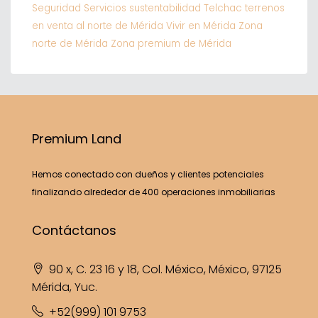
Seguridad
Servicios
sustentabilidad
Telchac
terrenos
en venta al norte de Mérida
Vivir en Mérida
Zona
norte de Mérida
Zona premium de Mérida
Premium Land
Hemos conectado con dueños y clientes potenciales
finalizando alrededor de 400 operaciones inmobiliarias
Contáctanos
90 x, C. 23 16 y 18, Col. México, México, 97125
Mérida, Yuc.
+52(999) 101 9753