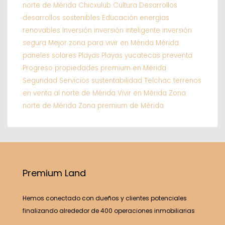
norte de Mérida
Chicxulub
Cultura
Desarrollos
desarrollos sostenibles
Educación
energías
renovables
Inversión
inversión inteligente
inversión
segura
Mejor zona para vivir en Mérida
Mérida
paneles solares
Playas
Playas yucatecas
preventa
Progreso
propiedades premium en Mérida
Seguridad
Servicios
sustentabilidad
Telchac
terrenos
en venta al norte de Mérida
Vivir en Mérida
Zona
norte de Mérida
Zona premium de Mérida
Premium Land
Hemos conectado con dueños y clientes potenciales
finalizando alrededor de 400 operaciones inmobiliarias