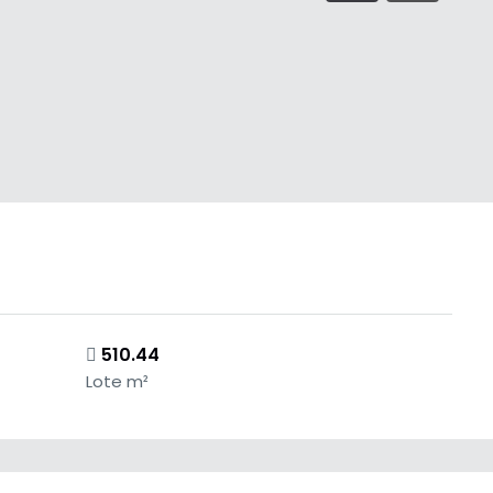
510.44
Lote m²