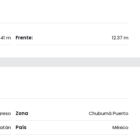
.41 m
Frente:
12.37 m
greso
Zona
Chuburná Puerto
atán
País
México