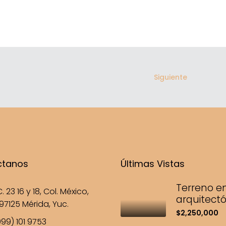
Siguiente
ctanos
Últimas Vistas
Terreno e
. 23 16 y 18, Col. México,
arquitectón
97125 Mérida, Yuc.
$2,250,000
99) 101 9753