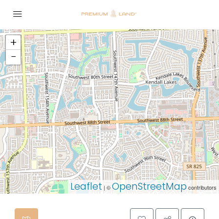
+
−
Leaflet
OpenStreetMap
| ©
contributors