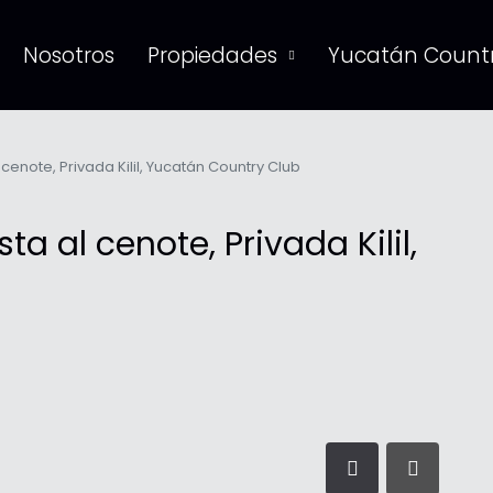
Nosotros
Propiedades
Yucatán Countr
cenote, Privada Kilil, Yucatán Country Club
a al cenote, Privada Kilil,