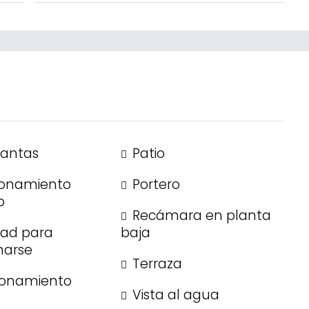
lantas
Patio
ionamiento
Portero
o
Recámara en planta
dad para
baja
narse
Terraza
ionamiento
Vista al agua