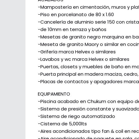
-Mampostería en cimentación, muros y pla
-Piso en porcelanato de 80 x 1.60
-Cancelería de aluminio serie 150 con cri
-de 10mm en terraza y baños
-Mesetas de granito negro marquina en b
-Meseta de granito Maory o similar en coci
-Grifería marca Helvex o similares
-Lavabos y wc marca Helvex o similares
-Puertas, closets y muebles de baño en m
-Puerta principal en madera maciza, cedro
-Placas de contactos y apagadores marca S
EQUIPAMIENTO
-Piscina acabado en Chukum con equipo de f
-Sistema de presión constante y suavizado
-Sistema de riego automatizado
-Cisterna de 5,000lts
-Aires acondicionados tipo fan & coil en r
-Aire acondicionado de paquete en sala, c