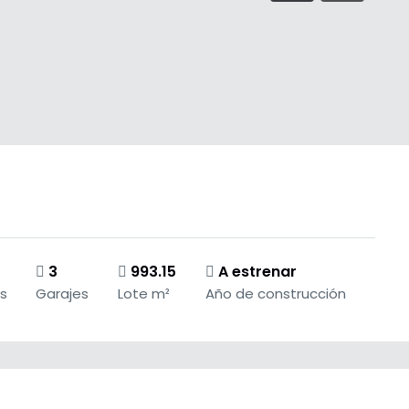
3
993.15
A estrenar
s
Garajes
Lote m²
Año de construcción