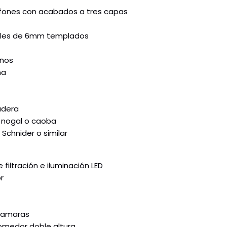
fones con acabados a tres capas
stales de 6mm templados
años
na
adera
, nogal o caoba
chnider o similar
iltración e iluminación LED
r
ecamaras
omedor doble altura