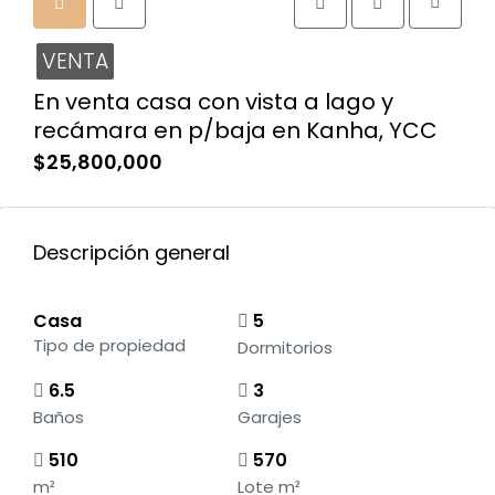
VENTA
En venta casa con vista a lago y
recámara en p/baja en Kanha, YCC
$25,800,000
Descripción general
Casa
5
Tipo de propiedad
Dormitorios
6.5
3
Baños
Garajes
510
570
m²
Lote m²