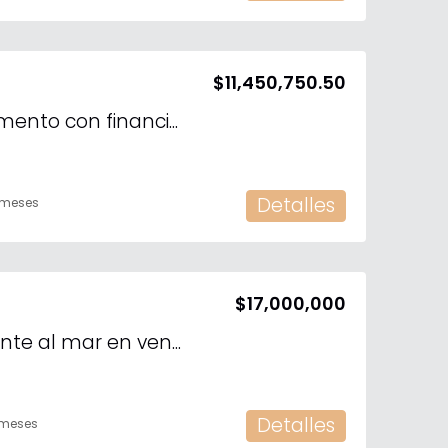
$11,450,750.50
Se vende departamento con financiamiento en Altabrisa, Mérida, Yucatán
Detalles
 meses
$17,000,000
Departamento frente al mar en venta en Telchac Puerto, Progreso, Yucatán
Detalles
 meses