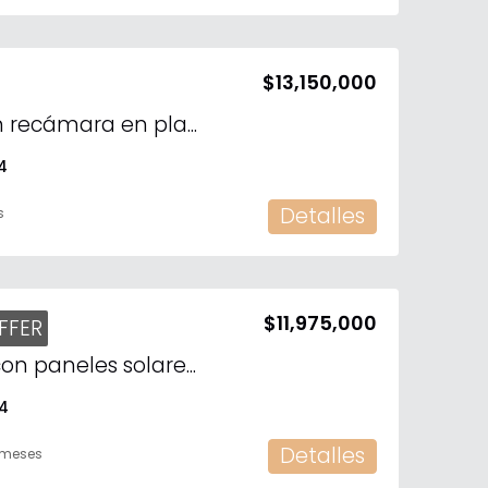
$13,150,000
Casa en venta con recámara en planta baja en la privada Tamara, Mérida, Yucatán
4
Detalles
s
$11,975,000
FFER
Casa equipada y con paneles solares en preventa en Provincia, Mérida, Yucatán
4
Detalles
 meses