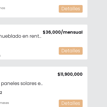
Detalles
nas
$36,000/mensual
Departamento amueblado en renta en el Yucatán Country Club
2
Detalles
s
$11,900,000
En venta casa con paneles solares en Nortemerida
2
Detalles
 meses