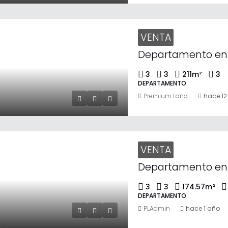
VENTA
3
3
211
m²
3
DEPARTAMENTO
Premium Land
hace 1
VENTA
3
3
174.57
m²
DEPARTAMENTO
PLAdmin
hace 1 año