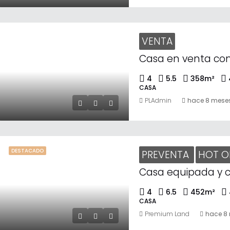
VENTA
4
5.5
358
m²
CASA
PLAdmin
hace 8 mese
DESTACADO
PREVENTA
HOT O
4
6.5
452
m²
CASA
Premium Land
hace 8