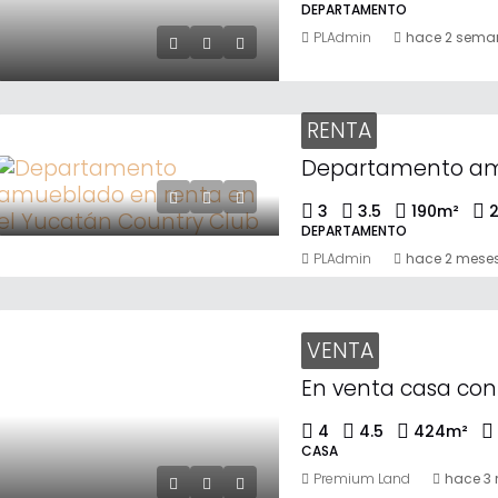
DEPARTAMENTO
PLAdmin
hace 2 sema
RENTA
3
3.5
190
m²
DEPARTAMENTO
PLAdmin
hace 2 mese
VENTA
4
4.5
424
m²
CASA
Premium Land
hace 3