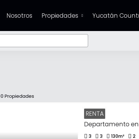
Nosotros
Propiedades
Yucatán Countr
10 Propiedades
RENTA
3
3
130
m²
2