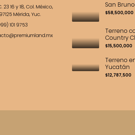
San Bruno
. 23 16 y 18, Col. México,
$58,500,000
97125 Mérida, Yuc.
99) 101 9753
Terreno c
acto@premiumland.mx
Country C
$15,500,000
Terreno en
Yucatán
$12,787,500