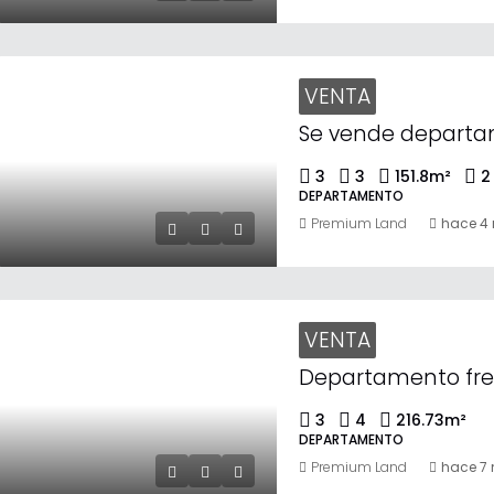
VENTA
3
3
151.8
m²
2
DEPARTAMENTO
Premium Land
hace 4
VENTA
3
4
216.73
m²
DEPARTAMENTO
Premium Land
hace 7