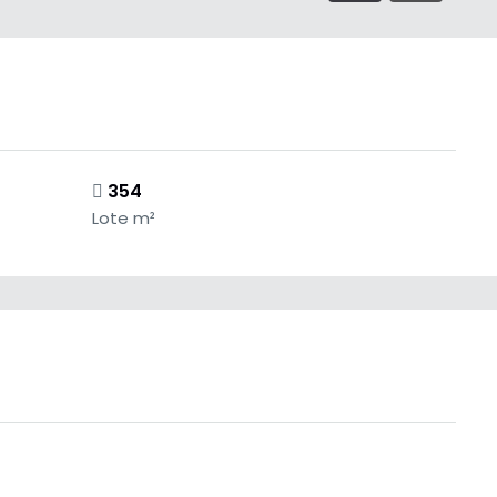
354
Lote m²