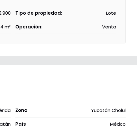
3,900
Tipo de propiedad:
Lote
4 m²
Operación:
Venta
érida
Zona
Yucatán Cholul
atán
País
México