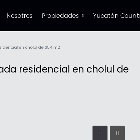
Nosotros
Propiedades
Yucatán Countr
sidencial en cholul de 354 m2
ada residencial en cholul de