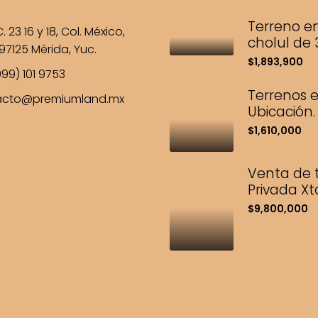
Terreno en
. 23 16 y 18, Col. México,
cholul de
97125 Mérida, Yuc.
$1,893,900
99) 101 9753
Terrenos e
acto@premiumland.mx
Ubicación.
$1,610,000
Venta de t
Privada X
$9,800,000