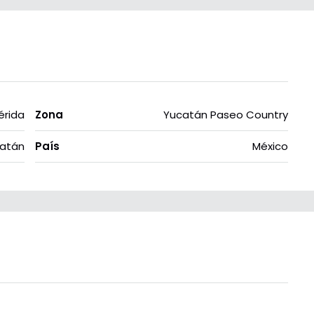
érida
Zona
Yucatán Paseo Country
atán
País
México