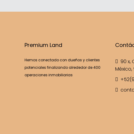
Premium Land
Contá
Hemos conectado con dueños y clientes
90 x, C
potenciales finalizando alrededor de 400
México, 
operaciones inmobiliarias
+52(9
cont