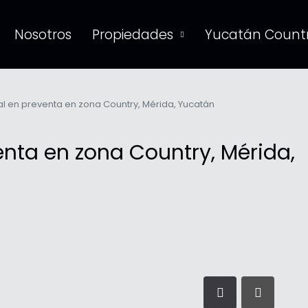
Nosotros
Propiedades
Yucatán Countr
l en preventa en zona Country, Mérida, Yucatán
enta en zona Country, Mérida,