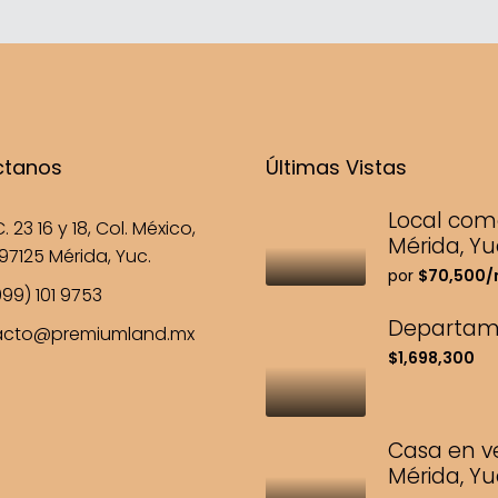
ctanos
Últimas Vistas
Local com
. 23 16 y 18, Col. México,
Mérida, Y
97125 Mérida, Yuc.
por
$70,500
99) 101 9753
Departame
acto@premiumland.mx
$1,698,300
Casa en v
Mérida, Y