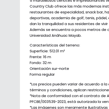
5 maravillosos cenotes e impresionantes ve
Country Club ofrece las más modernas insta
restaurantes de especialidad, snack bar, h
deportivas, academia de golf, tenis, pádel, e
dan la tranquilidad a sus residentes de vivir
Además se encuentra a pocos metros de ce
Universidad Anáhuac Mayab.
Características del terreno:
Superficie: 512.01 m²
Frente: 16 m
Fondo: 32 m
Orientación sur-norte
Forma regular
*Los precios pueden variar de acuerdo a la 
términos y condiciones, aplican restriccione
*Nota de conformidad con el contrato de 
PFCBE/003539-2023, está autorizada la ven
*Las imágenes son meramente ilustrativas y 