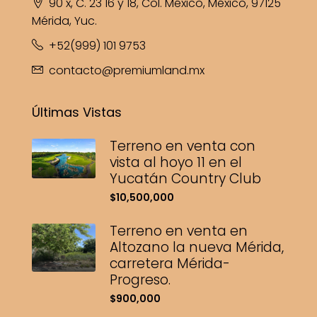
90 x, C. 23 16 y 18, Col. México, México, 97125
Mérida, Yuc.
+52(999) 101 9753
contacto@premiumland.mx
Últimas Vistas
Terreno en venta con
vista al hoyo 11 en el
Yucatán Country Club
$10,500,000
Terreno en venta en
Altozano la nueva Mérida,
carretera Mérida-
Progreso.
$900,000