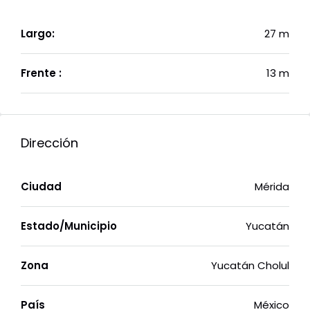
Largo:
27 m
Frente :
13 m
Dirección
Ciudad
Mérida
Estado/Municipio
Yucatán
Zona
Yucatán Cholul
País
México