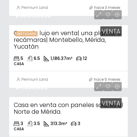
Premium Land
hace 3 meses
$56,000,000
VENTA
Casa de lujo en venta| una planta| 5
DESTACADO
recámaras| Montebello, Mérida,
Yucatán
5
6.5
1,186.37
m²
12
CASA
Premium Land
hace 5 meses
$7,500,000
VENTA
Casa en venta con paneles solares al
Norte de Mérida.
3
3.5
313.3
m²
3
CASA