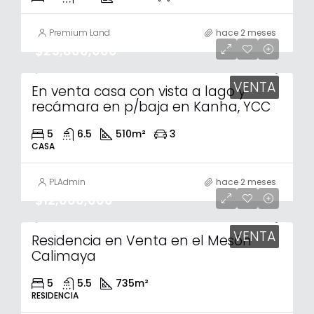
Premium Land
hace 2 meses
$25,800,000
VENTA
En venta casa con vista a lago y
recámara en p/baja en Kanha, YCC
5
6.5
510
m²
3
CASA
PLAdmin
hace 2 meses
$12,000,000
VENTA
Residencia en Venta en el Mesón
Calimaya
5
5.5
735
m²
RESIDENCIA