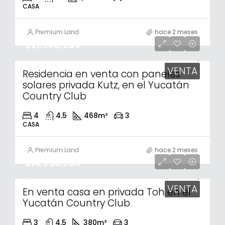
CASA
Premium Land
hace 2 meses
$21,000,000
VENTA
Residencia en venta con paneles
solares privada Kutz, en el Yucatán
Country Club
4
4.5
468
m²
3
CASA
Premium Land
hace 2 meses
$14,950,000
VENTA
En venta casa en privada Toh en el
Yucatán Country Club
3
4.5
380
m²
3