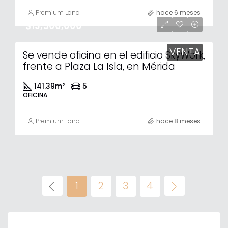
Premium Land
hace 6 meses
$13,500,000
VENTA
Se vende oficina en el edificio SkyWork,
frente a Plaza La Isla, en Mérida
141.39
m²
5
OFICINA
Premium Land
hace 8 meses
1
2
3
4