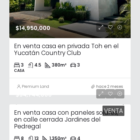
$14,950,000
En venta casa en privada Toh en el
Yucatán Country Club
3
4.5
380
m²
3
CASA
Premium Land
hace 2 meses
$34,744,000
VENTA
En venta casa con paneles solares,
en calle cerrada Jardines del
Pedregal
8
13
1,350
m²
4