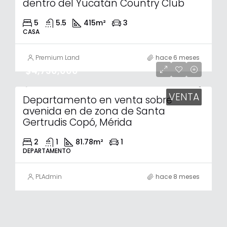
dentro del Yucatán Country Club
5
5.5
415
m²
3
CASA
Premium Land
hace 6 meses
$4,730,000
VENTA
Departamento en venta sobre
avenida en de zona de Santa
Gertrudis Copó, Mérida
2
1
81.78
m²
1
DEPARTAMENTO
PLAdmin
hace 8 meses