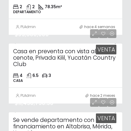
2
2
78.35
m²
DEPARTAMENTO
PLAdmin
hace 4 semanas
$35,600,000
VENTA
Casa en preventa con vista al
cenote, Privada Kilil, Yucatán Country
Club
4
6.5
3
CASA
PLAdmin
hace 2 meses
$11,450,750.50
VENTA
Se vende departamento con
financiamiento en Altabrisa, Mérida,