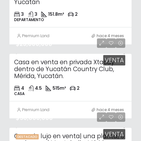
Yucatán
3
3
151.8
m²
2
DEPARTAMENTO
Premium Land
hace 4 meses
$23,000,000
VENTA
Casa en venta en privada Xtacay
dentro de Yucatán Country Club,
Mérida, Yucatán.
4
4.5
515
m²
2
CASA
Premium Land
hace 4 meses
$56,000,000
VENTA
Casa de lujo en venta| una planta| 5
DESTACADO