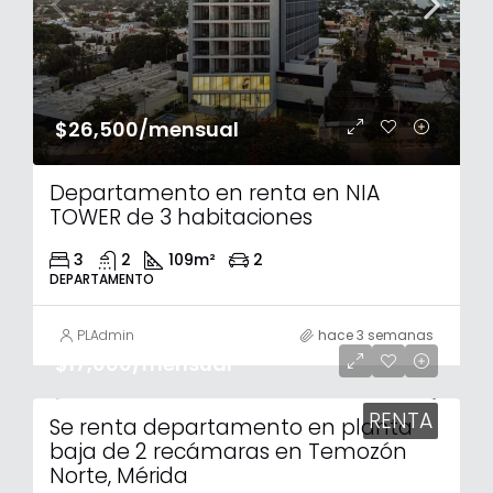
$26,500/mensual
Departamento en renta en NIA
TOWER de 3 habitaciones
3
2
109
m²
2
DEPARTAMENTO
PLAdmin
hace 3 semanas
$17,000/mensual
RENTA
Se renta departamento en planta
baja de 2 recámaras en Temozón
Norte, Mérida