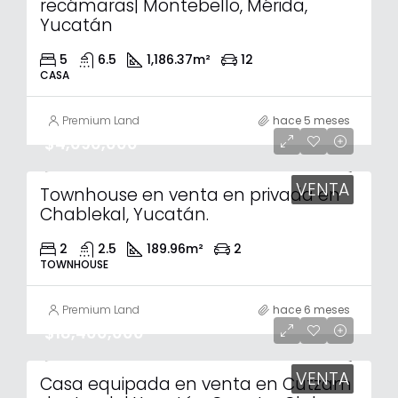
recámaras| Montebello, Mérida,
Yucatán
5
6.5
1,186.37
m²
12
CASA
Premium Land
hace 5 meses
$4,090,000
VENTA
Townhouse en venta en privada en
Chablekal, Yucatán.
2
2.5
189.96
m²
2
TOWNHOUSE
Premium Land
hace 6 meses
$18,400,000
VENTA
Casa equipada en venta en Cutzam