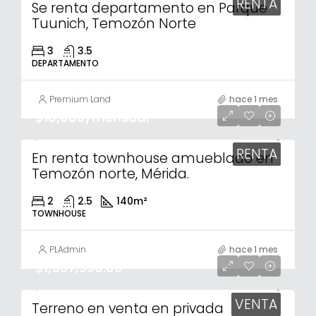
RENTA
Se renta departamento en Parque
Tuunich, Temozón Norte
3
3.5
DEPARTAMENTO
Premium Land
hace 1 mes
$18,000/mensual
RENTA
En renta townhouse amueblado en
Temozón norte, Mérida.
2
2.5
140
m²
TOWNHOUSE
PLAdmin
hace 1 mes
$1,597,998.60
VENTA
Terreno en venta en privada