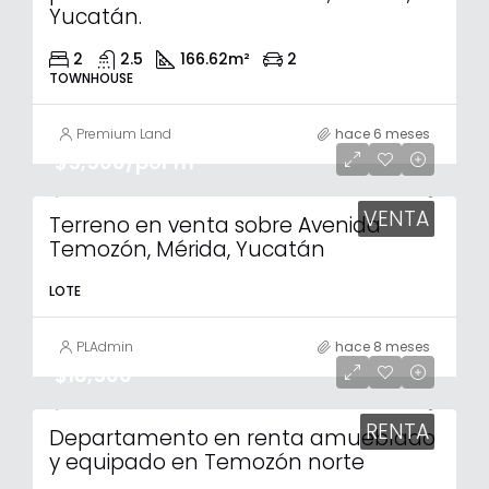
Yucatán.
2
2.5
166.62
m²
2
TOWNHOUSE
Premium Land
hace 6 meses
$5,500/por m²
VENTA
Terreno en venta sobre Avenida
Temozón, Mérida, Yucatán
LOTE
PLAdmin
hace 8 meses
$18,500
RENTA
Departamento en renta amueblado
y equipado en Temozón norte