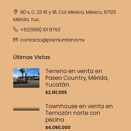
90 x, C. 23 16 y 18, Col. México, México, 97125
Mérida, Yuc.
+52(999) 101 9753
contacto@premiumland.mx
Últimas Vistas
Terreno en venta en
Paseo Country, Mérida,
Yucatán.
$2,161,005
Townhouse en venta en
Temozón norte con
piscina
$4,090,000