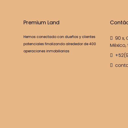
Premium Land
Contá
Hemos conectado con dueños y clientes
90 x, C
potenciales finalizando alrededor de 400
México, 
operaciones inmobiliarias
+52(9
cont