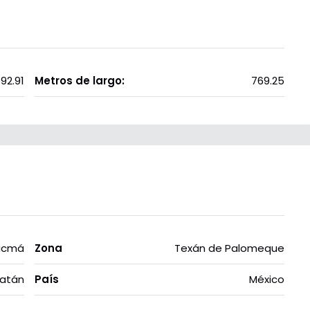
92.91
Metros de largo:
769.25
ucmá
Zona
Texán de Palomeque
atán
País
México