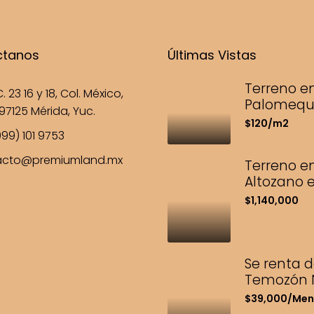
ctanos
Últimas Vistas
Terreno e
. 23 16 y 18, Col. México,
Palomequ
97125 Mérida, Yuc.
$120/m2
99) 101 9753
acto@premiumland.mx
Terreno en
Altozano 
$1,140,000
Se renta 
Temozón 
$39,000/Men