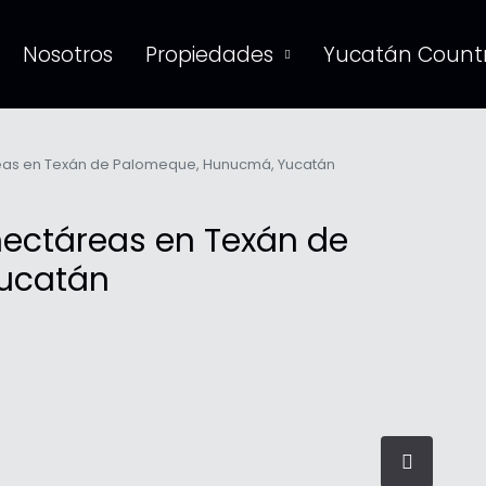
Nosotros
Propiedades
Yucatán Countr
reas en Texán de Palomeque, Hunucmá, Yucatán
hectáreas en Texán de
ucatán