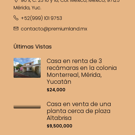
90 x, C. 23 16 y 18, Col. México, México, 97125
Mérida, Yuc.
+52(999) 101 9753
contacto@premiumland.mx
Últimas Vistas
Casa en renta de 3
recámaras en la colonia
Monterreal, Mérida,
Yucatán
$24,000
Casa en venta de una
planta cerca de plaza
Altabrisa
$9,500,000