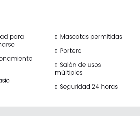
dad para
Mascotas permitidas
narse
Portero
ionamiento
Salón de usos
múltiples
sio
Seguridad 24 horas