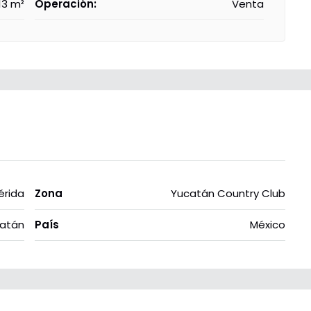
13 m²
Operación:
Venta
érida
Zona
Yucatán Country Club
atán
País
México