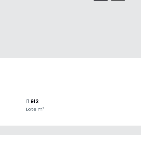
913
Lote m²