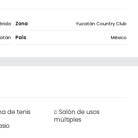
érida
Zona
Yucatán Country Club
atán
País
México
a de tenis
Salón de usos
múltiples
sio