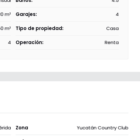
nsual
Baños:
4.5
80 m²
Garajes:
4
50 m²
Tipo de propiedad:
Casa
4
Operación:
Renta
érida
Zona
Yucatán Country Club