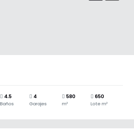
4.5
4
580
650
Baños
Garajes
m²
Lote m²