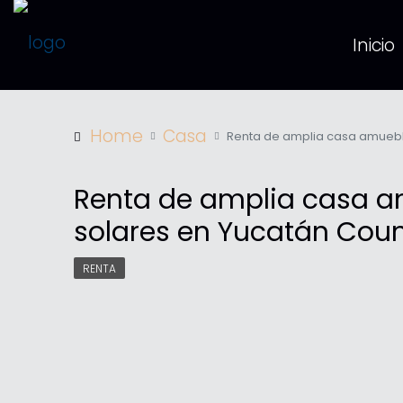
Inicio
Home
Casa
Renta de amplia casa amuebla
Renta de amplia casa a
solares en Yucatán Coun
RENTA