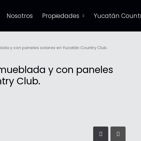
Nosotros
Propiedades
Yucatán Countr
da y con paneles solares en Yucatán Country Club.
mueblada y con paneles
try Club.