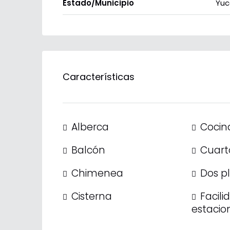
Estado/Municipio
Yuc
Características
Alberca
Cocin
Balcón
Cuarto
Chimenea
Dos p
Cisterna
Facili
estacio