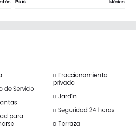
atán
País
México
a
Fraccionamiento
privado
 de Servicio
Jardín
lantas
Seguridad 24 horas
dad para
narse
Terraza