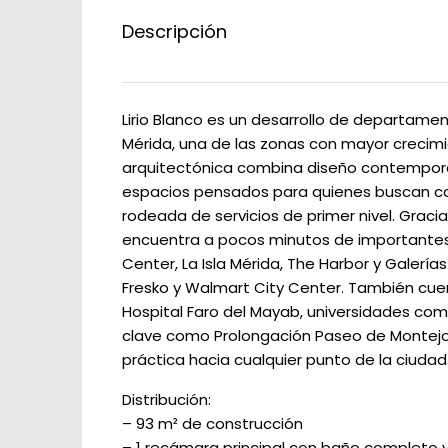
Descripción
Lirio Blanco es un desarrollo de departame
Mérida, una de las zonas con mayor crecimie
arquitectónica combina diseño contemporá
espacios pensados para quienes buscan co
rodeada de servicios de primer nivel. Gracia
encuentra a pocos minutos de importantes
Center, La Isla Mérida, The Harbor y Gale
Fresko y Walmart City Center. También cue
Hospital Faro del Mayab, universidades com
clave como Prolongación Paseo de Montejo y
práctica hacia cualquier punto de la ciudad
Distribución:
– 93 m² de construcción
– 1 recámara principal con baño completo y