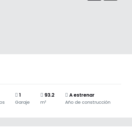
1
93.2
A estrenar
os
Garaje
m²
Año de construcción