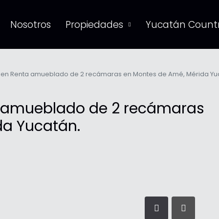
Nosotros
Propiedades
Yucatán Countr
en Renta amueblado de 2 recámaras en Montes de Amé, Mérida Yu
 amueblado de 2 recámaras
da Yucatán.