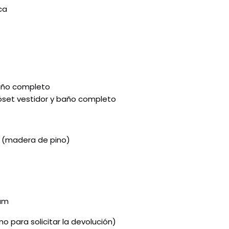
ca
año completo
lóset vestidor y baño completo
a (madera de pino)
kum
o para solicitar la devolución)