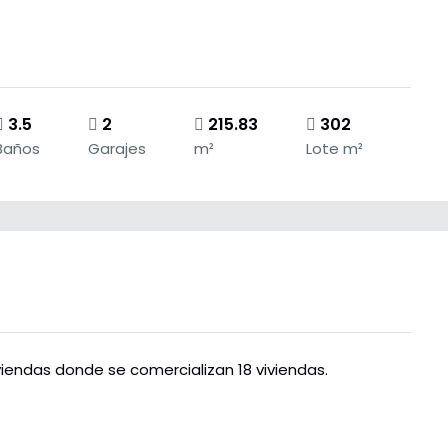
3.5
2
215.83
302
Baños
Garajes
m²
Lote m²
viendas donde se comercializan 18 viviendas.