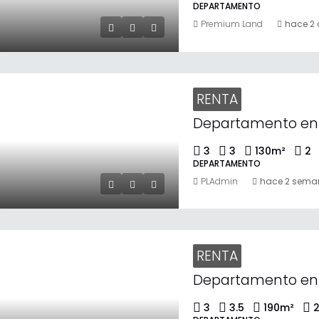
DEPARTAMENTO
Premium Land
hace 2 
RENTA
3
3
130
m²
2
DEPARTAMENTO
PLAdmin
hace 2 sema
RENTA
3
3.5
190
m²