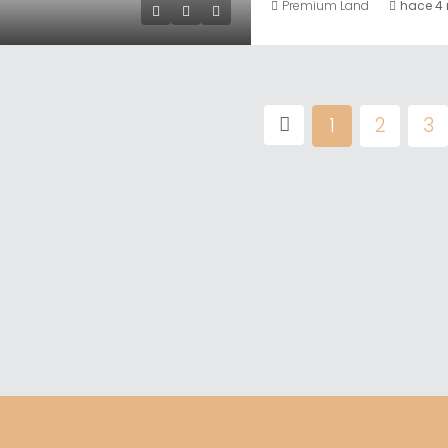
Premium Land
hace 4
1
2
3