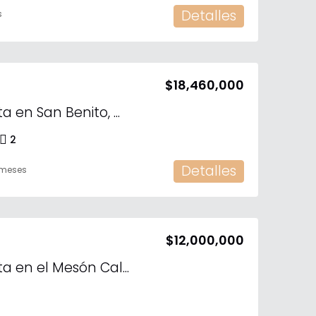
Detalles
s
$18,460,000
Penthouse en venta en San Benito, Dzemúl.
2
Detalles
 meses
$12,000,000
Residencia en Venta en el Mesón Calimaya