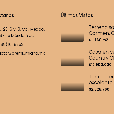
ctanos
Últimas Vistas
Terreno s
. 23 16 y 18, Col. México,
Carmen, Q
97125 Mérida, Yuc.
US $60 m2
99) 101 9753
Casa en v
acto@premiumland.mx
Country Cl
$12,900,000
Terreno en
excelente 
$2,328,760