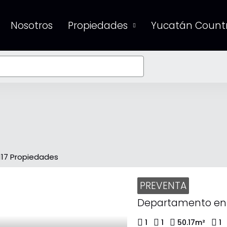
Nosotros
Propiedades
Yucatán Countr
117 Propiedades
PREVENTA
1
1
50.17
m²
1