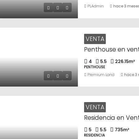
PLAdmin
hace 3 mese
VENTA
4
5.5
226.15
m²
PENTHOUSE
Premium Land
hace 3
VENTA
5
5.5
735
m²
RESIDENCIA