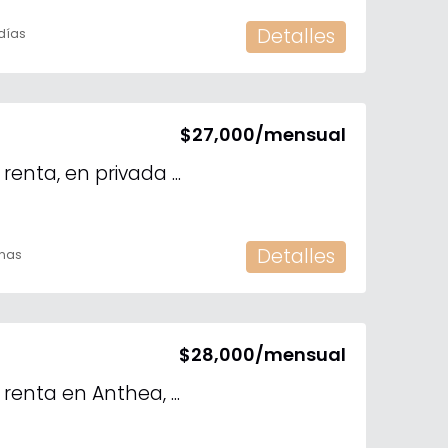
Detalles
días
$27,000/mensual
Departamento en renta, en privada El Origen, Mérida, Yucatan
Detalles
nas
$28,000/mensual
Departamento en renta en Anthea, Yucatán Country Club
2