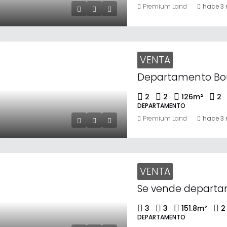
Premium Land
hace 3
VENTA
2
2
126
m²
2
DEPARTAMENTO
Premium Land
hace 3
VENTA
3
3
151.8
m²
2
DEPARTAMENTO