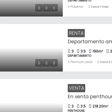
DEPARTAMENTO
PLAdmin
hace 1 mes
RENTA
3
3.5
190
m²
DEPARTAMENTO
Premium Land
hace 2
VENTA
3
3.5
218.20
m²
PENTHOUSE