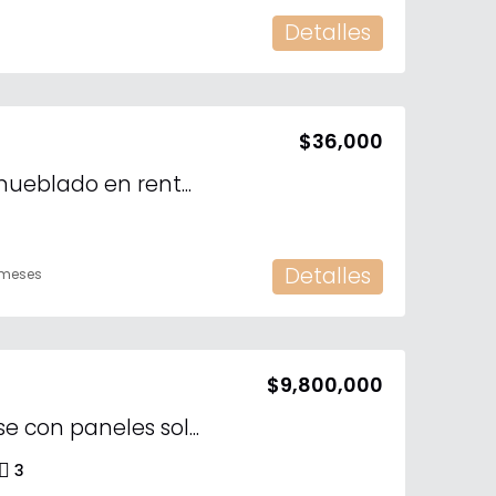
Detalles
$36,000
Departamento amueblado en renta en el Yucatán Country Club
2
Detalles
 meses
$9,800,000
En venta penthouse con paneles solares en Anthea, en Yucatán Country Club
3