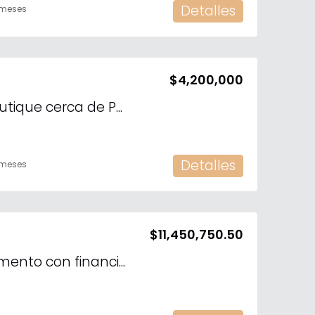
Detalles
 meses
$4,200,000
Departamento Boutique cerca de Polanco
Detalles
 meses
$11,450,750.50
Se vende departamento con financiamiento en Altabrisa, Mérida, Yucatán