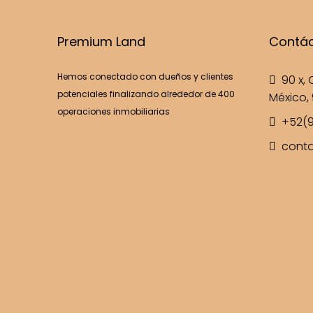
Premium Land
Contá
Hemos conectado con dueños y clientes
90 x, C
potenciales finalizando alrededor de 400
México, 
operaciones inmobiliarias
+52(9
cont