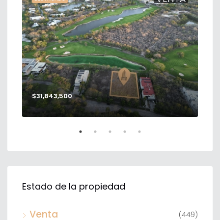
$31,843,500
$56
Estado de la propiedad
Venta
(449)