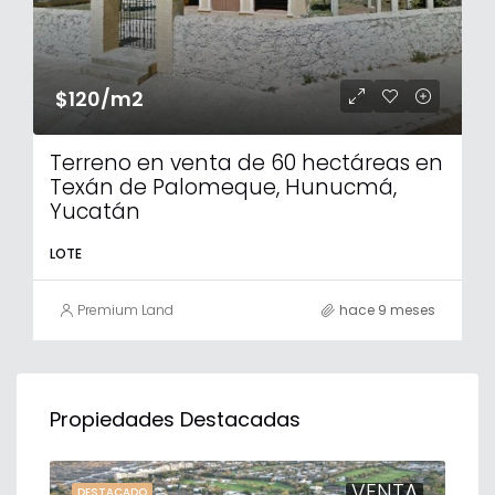
$120/m2
Terreno en venta de 60 hectáreas en
Texán de Palomeque, Hunucmá,
Yucatán
LOTE
Premium Land
hace 9 meses
Propiedades Destacadas
TA
VENTA
DESTACADO
DE