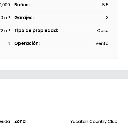
0,000
Baños:
5.5
10 m²
Garajes:
3
72 m²
Tipo de propiedad:
Casa
4
Operación:
Venta
érida
Zona
Yucatán Country Club