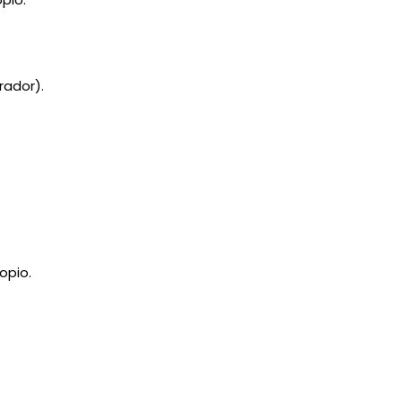
rador).
opio.