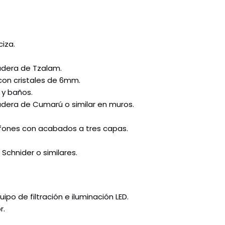
iza.
adera de Tzalam.
 con cristales de 6mm.
 y baños.
era de Cumarú o similar en muros.
fones con acabados a tres capas.
chnider o similares.
po de filtración e iluminación LED.
r.