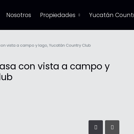
Nosotros
Propiedades
Yucatán Countr
on vista a campo y lago, Yucatán Country Club
casa con vista a campo y
lub