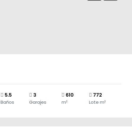
5.5
3
610
772
Baños
Garajes
m²
Lote m²