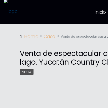
Inicio
Home
Casa
Venta de espectacular casa c
Venta de espectacular 
lago, Yucatán Country C
VENTA