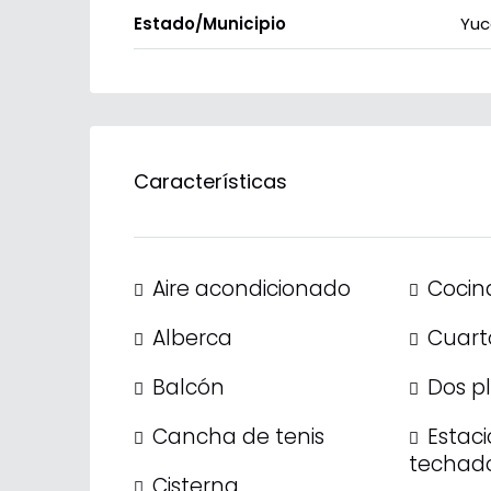
Estado/Municipio
Yuc
Características
Aire acondicionado
Cocina
Alberca
Cuarto
Balcón
Dos p
Cancha de tenis
Estac
techad
Cisterna