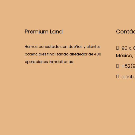
Premium Land
Contá
Hemos conectado con dueños y clientes
90 x, C
potenciales finalizando alrededor de 400
México, 
operaciones inmobiliarias
+52(9
cont