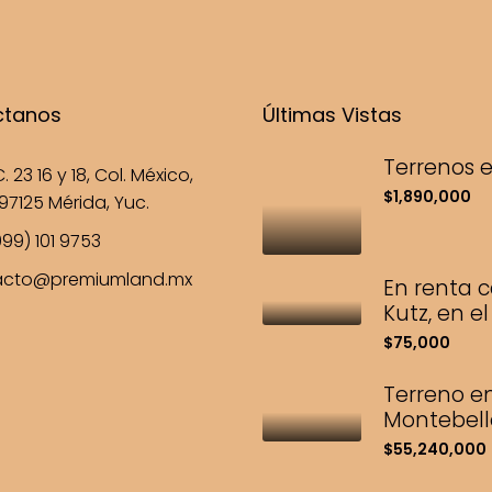
ctanos
Últimas Vistas
Terrenos e
. 23 16 y 18, Col. México,
$1,890,000
97125 Mérida, Yuc.
99) 101 9753
acto@premiumland.mx
En renta c
Kutz, en e
$75,000
Terreno e
Montebell
$55,240,000