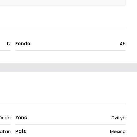
12
Fondo:
45
érida
Zona
Dzityá
atán
País
México