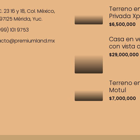
Terreno e
. 23 16 y 18, Col. México,
Privada Xp
97125 Mérida, Yuc.
$6,500,000
99) 101 9753
Casa en v
acto@premiumland.mx
con vista 
$29,000,000
Terreno en
Motul
$7,000,000