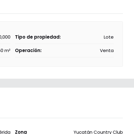
0,000
Tipo de propiedad:
Lote
50 m²
Operación:
Venta
érida
Zona
Yucatán Country Club