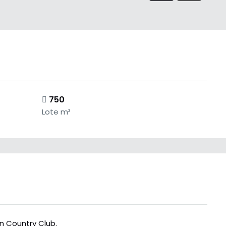
750
Lote m²
n Country Club.