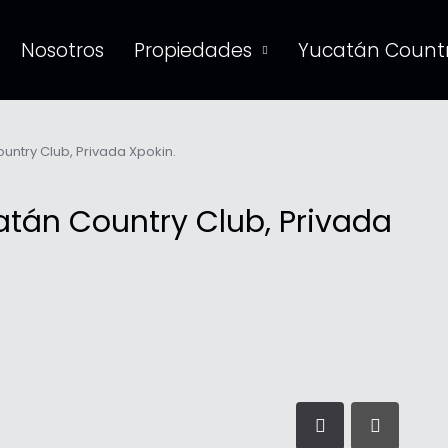
Nosotros
Propiedades
Yucatán Countr
untry Club, Privada Xpokin.
atán Country Club, Privada