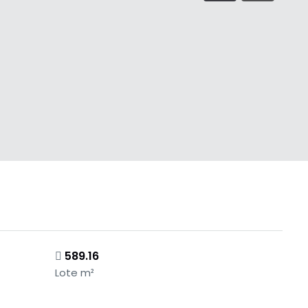
589.16
Lote m²