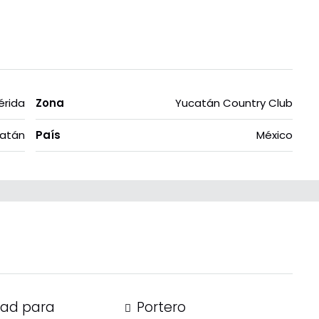
érida
Zona
Yucatán Country Club
atán
País
México
dad para
Portero