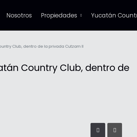
Nosotros
Propiedades
Yucatán Countr
untry Club, dentro de la privada Cutzam II
atán Country Club, dentro de