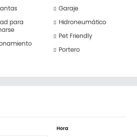
lantas
Garaje
dad para
Hidroneumático
narse
Pet Friendly
ionamiento
Portero
Hora