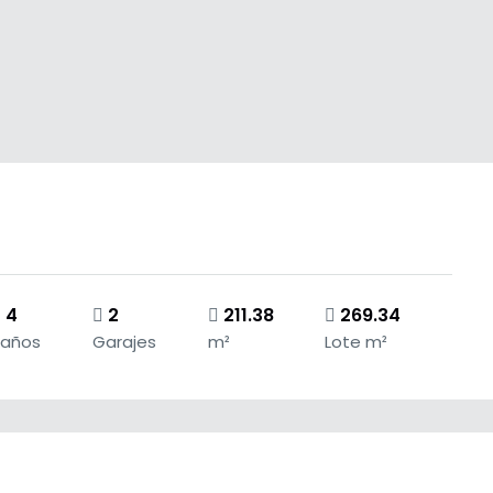
4
2
211.38
269.34
Baños
Garajes
m²
Lote m²