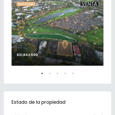
TA
VENTA
DESTACADO
DE
$31,843,500
$56
Estado de la propiedad