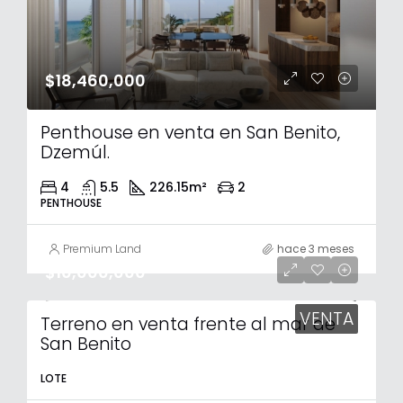
$18,460,000
Penthouse en venta en San Benito,
Dzemúl.
4
5.5
226.15
m²
2
PENTHOUSE
Premium Land
hace 3 meses
$10,000,000
VENTA
Terreno en venta frente al mar de
San Benito
LOTE