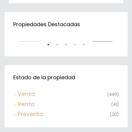
$31,843,500
$56
Propiedades Destacadas
TA
VENTA
DESTACADO
DE
Estado de la propiedad
Venta
(449)
Renta
(41)
Preventa
(20)