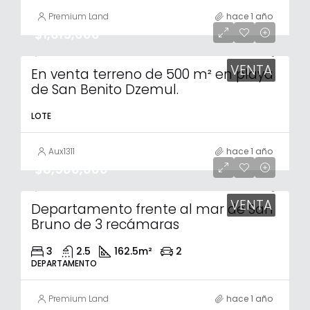
Premium Land
hace 1 año
$1,615,000
VENTA
En venta terreno de 500 m² en playa
de San Benito Dzemul.
LOTE
Aux1311
hace 1 año
$8,500,000
VENTA
Departamento frente al mar de San
Bruno de 3 recámaras
3
2.5
162.5
m²
2
DEPARTAMENTO
Premium Land
hace 1 año