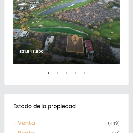
$31,843,500
$56
Estado de la propiedad
Venta
(449)