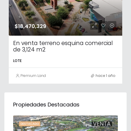
$18,470,329
En venta terreno esquina comercial
de 3,124 m2
LOTE
Premium Land
hace 1 año
Propiedades Destacadas
TA
VENTA
DESTACADO
DE