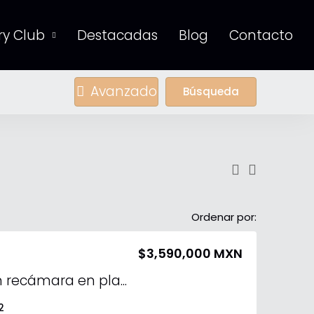
y Club
Destacadas
Blog
Contacto
Avanzado
Búsqueda
Ordenar por:
$3,590,000 MXN
Casa en venta con recámara en planta baja en Gran San Pedro Cholul
2