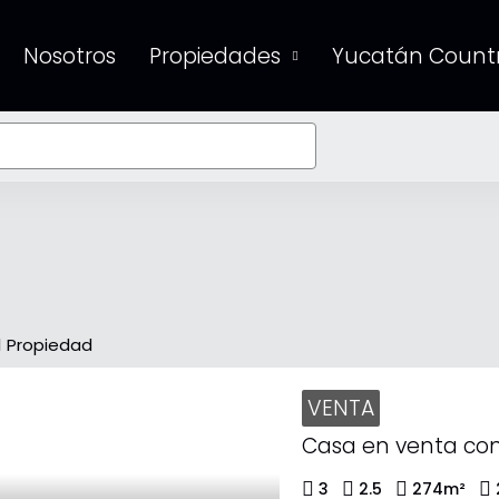
Nosotros
Propiedades
Yucatán Countr
1 Propiedad
VENTA
3
2.5
274
m²