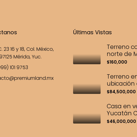
ctanos
Últimas Vistas
Terreno co
. 23 16 y 18, Col. México,
norte de 
97125 Mérida, Yuc.
$160,000
99) 101 9753
Terreno e
acto@premiumland.mx
ubicación
$84,500,000
Casa en v
Yucatán C
$46,000,000