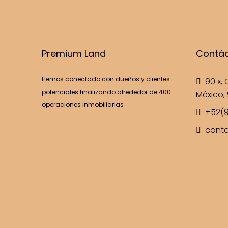
Premium Land
Contá
Hemos conectado con dueños y clientes
90 x, C
potenciales finalizando alrededor de 400
México, 
operaciones inmobiliarias
+52(9
cont