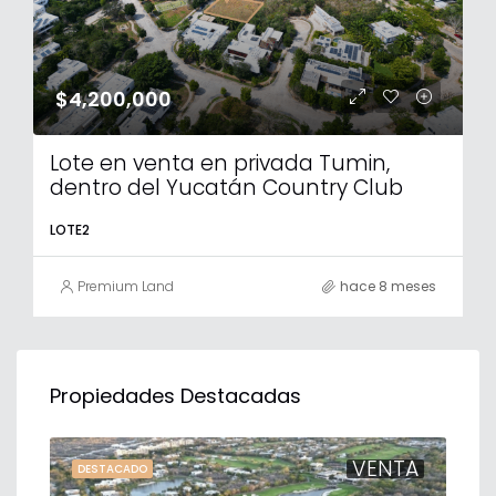
$4,200,000
Lote en venta en privada Tumin,
dentro del Yucatán Country Club
LOTE2
Premium Land
hace 8 meses
Propiedades Destacadas
TA
VENTA
DESTACADO
DE