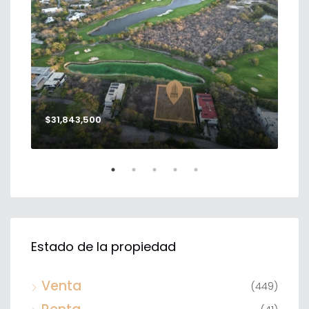
$31,843,500
$56
Estado de la propiedad
Venta
(449)