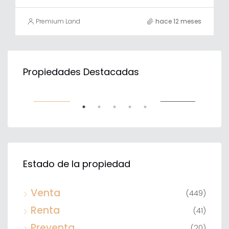
Premium Land
hace 12 meses
$31,843,500
$56
Propiedades Destacadas
TA
VENTA
DESTACADO
DE
Estado de la propiedad
Venta
(449)
Renta
(41)
Preventa
(20)