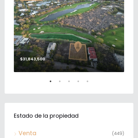
$31,843,500
$56
Estado de la propiedad
Venta
(449)