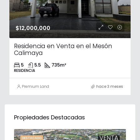
$12,000,000
Residencia en Venta en el Mesón
Calimaya
5
5.5
735
m²
RESIDENCIA
Premium Land
hace 3 meses
Propiedades Destacadas
TA
VENTA
DESTACADO
DE