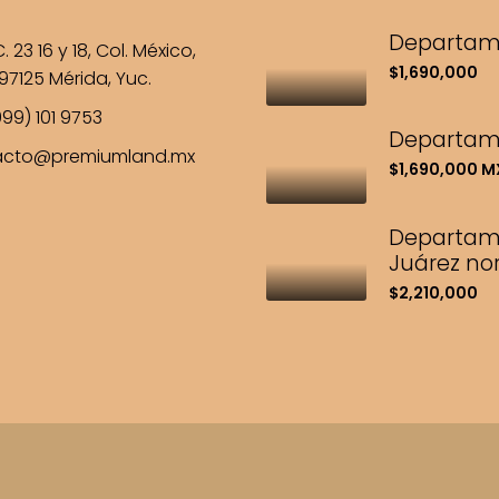
Departame
. 23 16 y 18, Col. México,
$1,690,000
97125 Mérida, Yuc.
99) 101 9753
Departame
acto@premiumland.mx
$1,690,000 
Departame
Juárez nor
$2,210,000