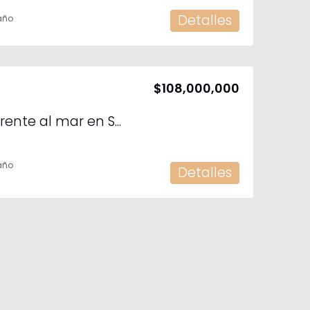
Detalles
año
$108,000,000
Terreno en venta frente al mar en San Crisanto, Yucatán.
año
Detalles