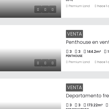
Premium Land
hace 1 
VENTA
3
3
144.2
m²
1
PENTHOUSE
Premium Land
hace 1 
VENTA
3
3
173.22
m²