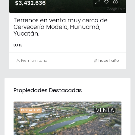
$3,432,636
Terrenos en venta muy cerca de
Cervecería Modelo, Hunucmá,
Yucatán.
LOTE
Premium Land
hace 1 año
Propiedades Destacadas
TA
VENTA
DESTACADO
DE