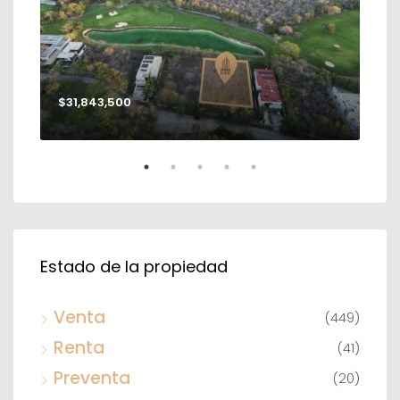
$31,843,500
$56
Estado de la propiedad
Venta
(449)
Renta
(41)
Preventa
(20)