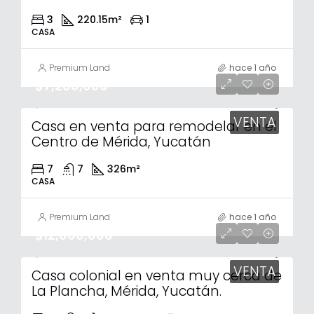
3
220.15
m²
1
CASA
Premium Land
hace 1 año
$7,200,000
VENTA
Casa en venta para remodelar en el
Centro de Mérida, Yucatán
7
7
326
m²
CASA
Premium Land
hace 1 año
$12,000,000
VENTA
Casa colonial en venta muy cerca de
La Plancha, Mérida, Yucatán.