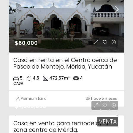
$60,000
Casa en renta en el Centro cerca de
Paseo de Montejo, Mérida, Yucatán
5
4.5
472.57
m²
4
CASA
Premium Land
hace 5 meses
$4,000,000
VENTA
Casa en venta para remodelar en
zona centro de Mérida.