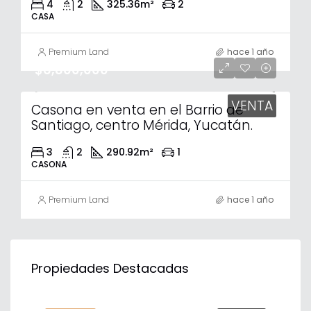
4
2
325.36
m²
2
CASA
Premium Land
hace 1 año
$6,800,000
VENTA
Casona en venta en el Barrio de
Santiago, centro Mérida, Yucatán.
3
2
290.92
m²
1
CASONA
Premium Land
hace 1 año
$31,843,500
$56
Propiedades Destacadas