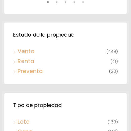
TA
VENTA
DESTACADO
DE
Estado de la propiedad
Venta
(449)
Renta
(41)
Preventa
(20)
Tipo de propiedad
Lote
(189)