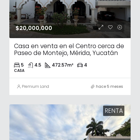
$20,000,000
Casa en venta en el Centro cerca de
Paseo de Montejo, Mérida, Yucatán
5
4.5
472.57
m²
4
CASA
Premium Land
hace 5 meses
RENTA