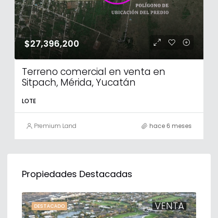
$27,396,200
Terreno comercial en venta en
Sitpach, Mérida, Yucatán
LOTE
Premium Land
hace 6 meses
Propiedades Destacadas
TA
VENTA
DESTACADO
DE