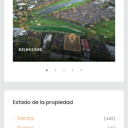
$31,843,500
$56
Estado de la propiedad
Venta
(449)