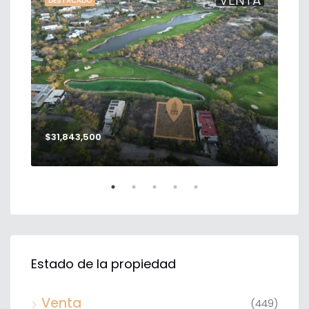
TA
VENTA
DESTACADO
DE
$31,843,500
$56
Estado de la propiedad
Venta
(449)