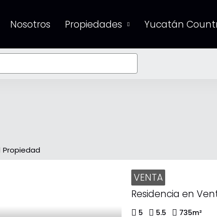
Nosotros
Propiedades
Yucatán Countr
1 Propiedad
VENTA
5
5.5
735
m²