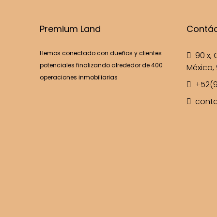
Premium Land
Contá
Hemos conectado con dueños y clientes
90 x, C
potenciales finalizando alrededor de 400
México, 
operaciones inmobiliarias
+52(9
cont