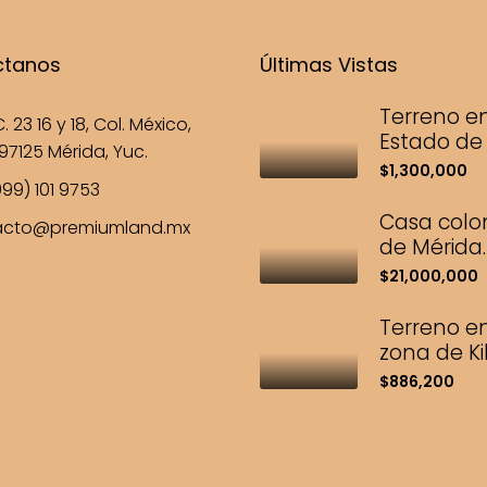
ctanos
Últimas Vistas
Terreno en
. 23 16 y 18, Col. México,
Estado de 
97125 Mérida, Yuc.
$1,300,000
99) 101 9753
Casa colo
acto@premiumland.mx
de Mérida.
$21,000,000
Terreno en
zona de Kik
$886,200