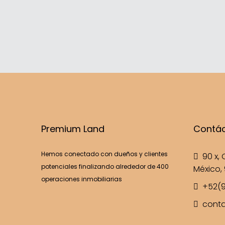
Premium Land
Contá
Hemos conectado con dueños y clientes
90 x, C
potenciales finalizando alrededor de 400
México, 
operaciones inmobiliarias
+52(9
cont