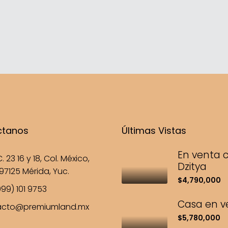
ctanos
Últimas Vistas
En venta 
. 23 16 y 18, Col. México,
Dzitya
97125 Mérida, Yuc.
$4,790,000
99) 101 9753
Casa en v
acto@premiumland.mx
$5,780,000